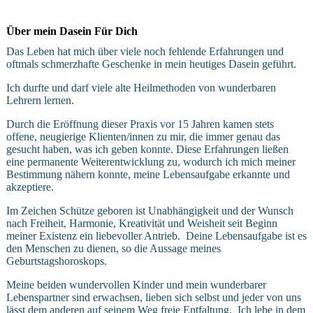
Über mein Dasein Für Dich
Das Leben hat mich über viele noch fehlende Erfahrungen und
oftmals schmerzhafte Geschenke in mein heutiges Dasein geführt.
Ich durfte und darf viele alte Heilmethoden von wunderbaren
Lehrern lernen.
Durch die Eröffnung dieser Praxis vor 15 Jahren kamen stets
offene, neugierige Klienten/innen zu mir, die immer genau das
gesucht haben, was ich geben konnte. Diese Erfahrungen ließen
eine permanente Weiterentwicklung zu, wodurch ich mich meiner
Bestimmung nähern konnte, meine Lebensaufgabe erkannte und
akzeptiere.
Im Zeichen Schütze geboren ist Unabhängigkeit und der Wunsch
nach Freiheit, Harmonie, Kreativität und Weisheit seit Beginn
meiner Existenz ein liebevoller Antrieb. Deine Lebensaufgabe ist es
den Menschen zu dienen, so die Aussage meines
Geburtstagshoroskops.
Meine beiden wundervollen Kinder und mein wunderbarer
Lebenspartner sind erwachsen, lieben sich selbst und jeder von uns
lässt dem anderen auf seinem Weg freie Entfaltung. Ich lebe in dem