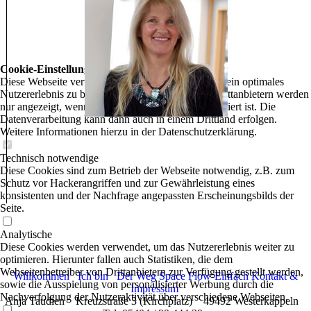
Cookie-Einstellungen
Diese Webseite verwendet Cookies, um Besuchern ein optimales
Nutzererlebnis zu bieten. Bestimmte Inhalte von Drittanbietern werden
nur angezeigt, wenn die entsprechende Option aktiviert ist. Die
Datenverarbeitung kann dann auch in einem Drittland erfolgen.
Weitere Informationen hierzu in der Datenschutzerklärung.
Technisch notwendige
Diese Cookies sind zum Betrieb der Webseite notwendig, z.B. zum
Schutz vor Hackerangriffen und zur Gewährleistung eines
konsistenten und der Nachfrage angepassten Erscheinungsbilds der
Seite.
Analytische
Diese Cookies werden verwendet, um das Nutzererlebnis weiter zu
optimieren. Hierunter fallen auch Statistiken, die dem
Webseitenbetreiber von Drittanbietern zur Verfügung gestellt werden,
Willkommen
Ich bin
Der Weg
Space Flow-Einfach
Kontakt &
sowie die Ausspielung von personalisierter Werbung durch die
Impressum
Nachverfolgung der Nutzeraktivität über verschiedene Webseiten.
Anja Taudien Kreuzstraße 3 (Kirchplatz) 49492 Westerkappeln